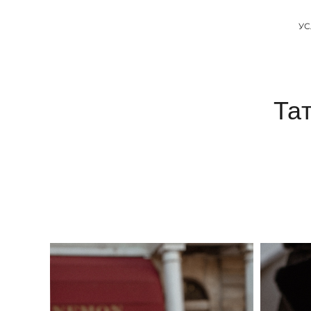
УС
Та