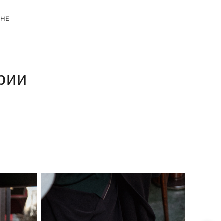
МНЕ
рии